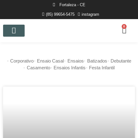
Fortaleza - CE
(85) 99654-5475
instagram
0
Curso de Fotografia
Corporativo
Ensaio Casal
Ensaios
Batizados
Debutante
Casamento
Ensaios Infantis
Festa Infantil