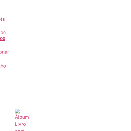
ets
,00
,00
onar
nho