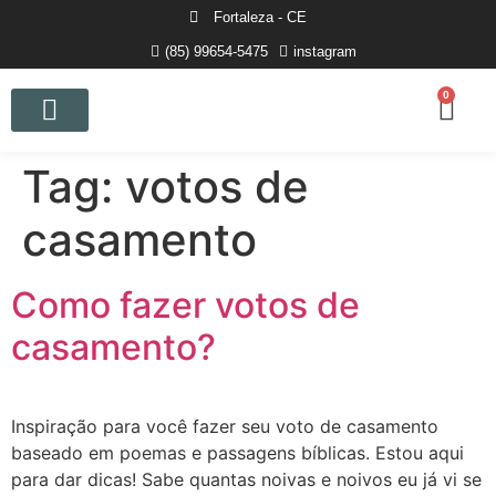
Fortaleza - CE
(85) 99654-5475
instagram
0
Curso de Fotografia
Tag:
votos de
casamento
Como fazer votos de
casamento?
Inspiração para você fazer seu voto de casamento
baseado em poemas e passagens bíblicas. Estou aqui
para dar dicas! Sabe quantas noivas e noivos eu já vi se