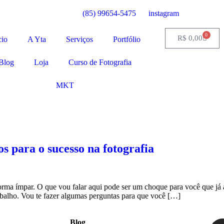
(85) 99654-5475
instagram
0
R$
0,00
cio
A Yta
Serviços
Portfólio
Blog
Loja
Curso de Fotografia
MKT
sos para o sucesso na fotografia
forma ímpar. O que vou falar aqui pode ser um choque para você que já 
rabalho. Vou te fazer algumas perguntas para que você […]
Blog