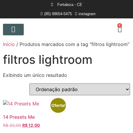
Fortaleza - CE
(85) 99654-5475
instagram
0
Curso de Fotografia
Início
/ Produtos marcados com a tag “filtros lightroom”
filtros lightroom
Exibindo um único resultado
Oferta!
14 Presets Me
R$
32,00
R$
12,00