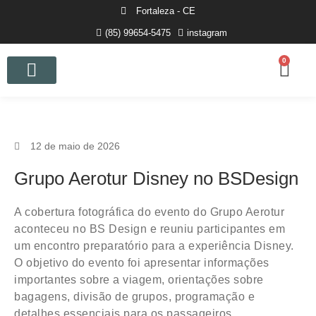
Fortaleza - CE
(85) 99654-5475
instagram
0
Curso de Fotografia
12 de maio de 2026
Grupo Aerotur Disney no BSDesign
A cobertura fotográfica do evento do
Grupo Aerotur
aconteceu no
BS Design
e reuniu participantes em
um encontro preparatório para a experiência Disney.
O objetivo do evento foi apresentar informações
importantes sobre a viagem, orientações sobre
bagagens, divisão de grupos, programação e
detalhes essenciais para os passageiros.