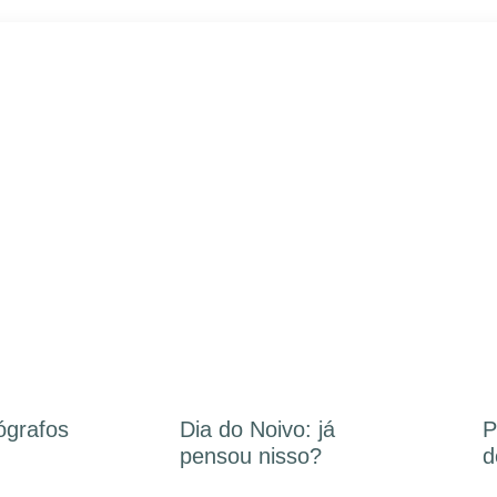
ógrafos
Dia do Noivo: já
P
pensou nisso?
d