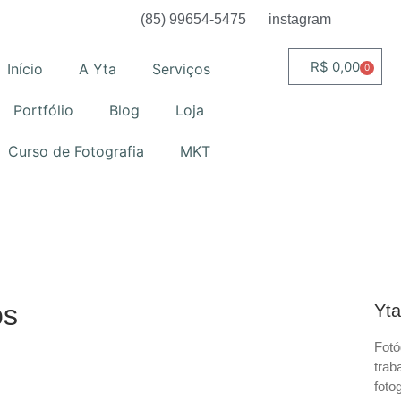
(85) 99654-5475
instagram
R$
0,00
Início
A Yta
Serviços
0
Portfólio
Blog
Loja
Curso de Fotografia
MKT
os
Yta
Fotó
trab
foto