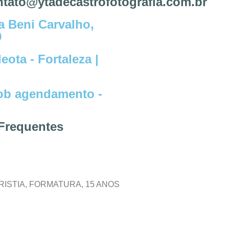
ntato@ytadecastrofotografia.com.br
a Beni Carvalho,
9
eota - Fortaleza |
sob agendamento -
Frequentes
RISTIA, FORMATURA, 15 ANOS