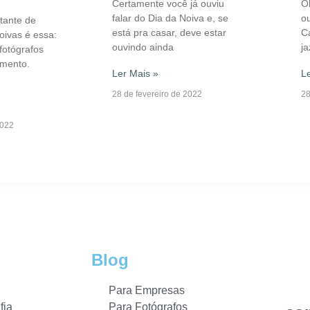
Certamente você já ouviu
Ol
falar do Dia da Noiva e, se
ou
tante de
está pra casar, deve estar
C
oivas é essa:
ouvindo ainda
j
fotógrafos
mento.
Ler Mais »
Le
28 de fevereiro de 2022
28
2022
Blog
Para Empresas
fia
Para Fotógrafos