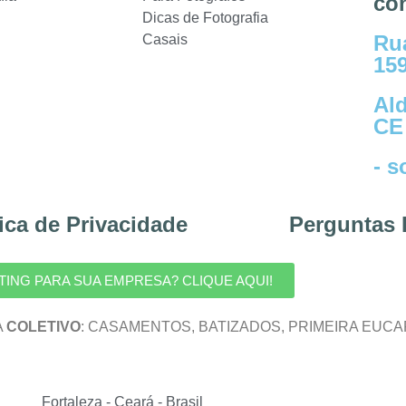
co
Dicas de Fotografia
Ru
Casais
15
Ald
CE
- 
tica de Privacidade
Perguntas 
ING PARA SUA EMPRESA? CLIQUE AQUI!
A
COLETIVO
: CASAMENTOS, BATIZADOS, PRIMEIRA EUCA
Fortaleza - Ceará - Brasil