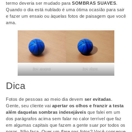
termo deveria ser mudado para
SOMBRAS SUAVES
.
Quando o dia está nublado é uma ótima ocasião para sair
e fazer um ensaio ou àquelas fotos de paisagem que você
ama.
luz suave
luz dura
Dica
Fotos de pessoas ao meio dia devem
ser evitadas
.
Gente, seu cliente vai
apertar os olhos e franzir a testa
além daquelas sombras indesejáveis
que falei em um
dos parágrafos acima sem falar no calor terrível que faz
em algumas capitais que fazem a gente suar por todos os
poros. Não faça. Quer um
flare
nas fotos? Você consegue