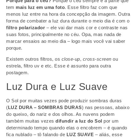
Porque para o céu?
Porque o céu sempre é a parte que
tem
mais luz em uma foto
. Esse filtro faz com que
menos luz entre na hora da concepção da imagem. Outra
forma de combater a luz dura durante o meio dia é com o
filtro polarizador
– ele vai dar mais cor e contraste nas
suas fotos, principalmente no céu. Opa, mas nada de
marcar ensaios ao meio dia – logo mais você vai saber
porque.
Existem outros filtros, os
close-up
,
cross-screen
ou
estrela, filtro uv e etc. Esse é assunto para outra
postagem.
Luz Dura e Luz Suave
O Sol por muitas vezes pode produzir sombras duras
(
LUZ DURA – SOMBRAS DURAS
) nas pessoas, abaixo
do queixo, do nariz e dos olhos. As nuvens podem
também muitas vezes
difundir a luz do Sol
por um
determinado tempo quando elas o encobrem – é quando
fica nublado – tô falando de
LUZ SUAVE
– aliás, esse