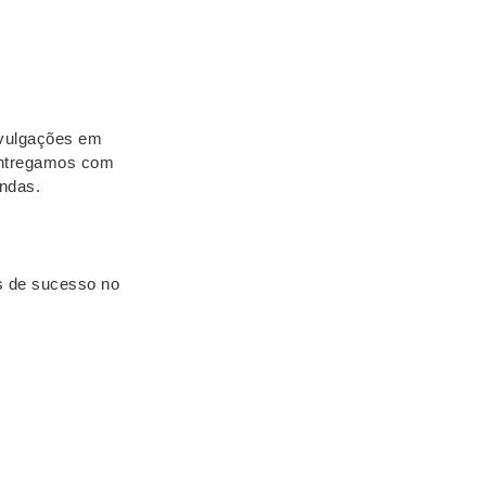
ivulgações em
 entregamos com
andas.
s de sucesso no