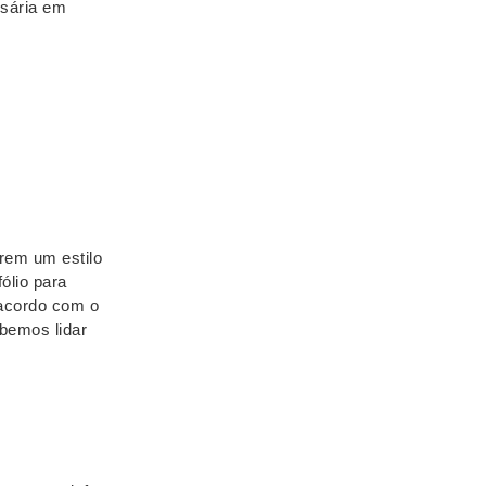
ssária em
erem um estilo
ólio para
 acordo com o
abemos lidar