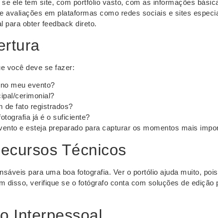
ja se ele tem site, com portfólio vasto, com as informações bási
e avaliações em plataformas como redes sociais e sites especia
 para obter feedback direto.
ertura
ue você deve se fazer:
 no meu evento?
ipal/cerimonial?
 de fato registrados?
ografia já é o suficiente?
evento e esteja preparado para capturar os momentos mais impor
Recursos Técnicos
veis para uma boa fotografia. Ver o portólio ajuda muito, pois 
m disso, verifique se o fotógrafo conta com soluções de edição 
o Interpessoal