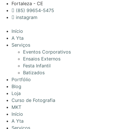
Ir
Fortaleza - CE
para
(85) 99654-5475
o
instagram
conteúdo
Início
A Yta
Serviços
Eventos Corporativos
Ensaios Externos
Festa Infantil
Batizados
Portfólio
Blog
Loja
Curso de Fotografia
MKT
Início
A Yta
Serviços